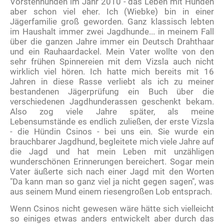
Vorstehhunden im Jahr 2010 - das Leben mit Hunden
aber schon viel eher. Ich (Wiebke) bin in einer
Jägerfamilie groß geworden. Ganz klassisch lebten
im Haushalt immer zwei Jagdhunde... in meinem Fall
über die ganzen Jahre immer ein Deutsch Drahthaar
und ein Rauhaardackel. Mein Vater wollte von den
sehr frühen Spinnereien mit dem Vizsla auch nicht
wirklich viel hören. Ich hatte mich bereits mit 16
Jahren in diese Rasse verliebt als ich zu meiner
bestandenen Jägerprüfung ein Buch über die
verschiedenen Jagdhunderassen geschenkt bekam.
Also zog viele Jahre später, als meine
Lebensumstände es endlich zuließen, der erste Vizsla
- die Hündin Csinos - bei uns ein. Sie wurde ein
brauchbarer Jagdhund, begleitete mich viele Jahre auf
die Jagd und hat mein Leben mit unzähligen
wunderschönen Erinnerungen bereichert. Sogar mein
Vater äußerte sich nach einer Jagd mit den Worten
"Da kann man so ganz viel ja nicht gegen sagen", was
aus seinem Mund einem riesengroßen Lob entsprach.
Wenn Csinos nicht gewesen wäre hätte sich vielleicht
so einiges etwas anders entwickelt aber durch das