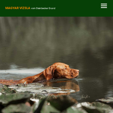
MAGYAR VIZSLA
vom Steinbecker Grund
.
.
.
.
.
.
.
.